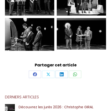
Partager cet article
Share
Share
Share
Share
on
on
on
on
Facebook
X
LinkedIn
WhatsApp
DERNIERS ARTICLES
Découvrez les jurés 2026 : Christophe GIRAL