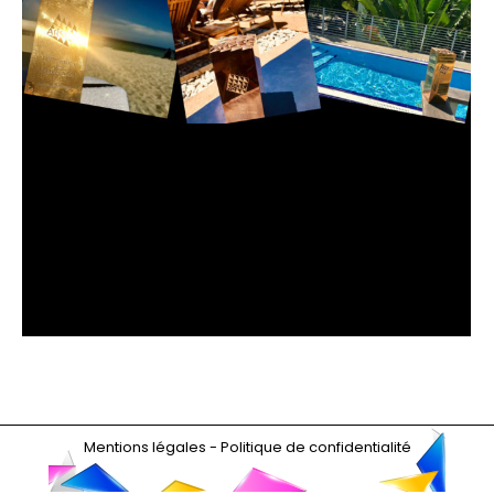
BYE BYE MIAMI… HELLO CANNES !
Actualités 2019
Par
admin9446
29 août 2019
Après des vacances bien méritées, les Trophées
font leur rentrée ! Il a voyagé tout l’été, a même
traversé l’Atlantique pour finalement revenir à
Cannes…
Mentions légales
-
Politique de confidentialité