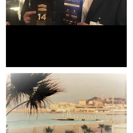
EN ROUTE POUR CANNES !
Non classé
Par
admin9446
13 septembre 2018
Ils seront présents aux Trophées ARSEG 2018… Et
vous ?