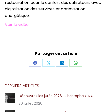
restauration pour le confort des utilisateurs avec
digitalisation des services et optimisation
énergétique.
Voir la vidéo
Partager cet article
Share
Share
Share
Share
on
on
on
on
Facebook
X
LinkedIn
WhatsApp
DERNIERS ARTICLES
Découvrez les jurés 2026 : Christophe GIRAL
30 juillet 2026