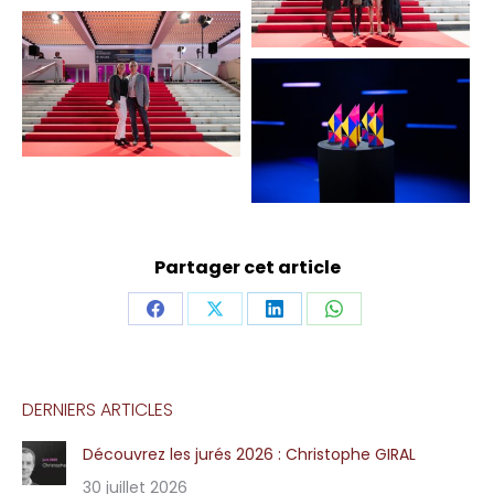
Partager cet article
Share
Share
Share
Share
on
on
on
on
Facebook
X
LinkedIn
WhatsApp
DERNIERS ARTICLES
Découvrez les jurés 2026 : Christophe GIRAL
30 juillet 2026