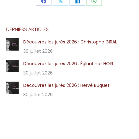
Share
Share
Share
Share
on
on
on
on
Facebook
X
LinkedIn
WhatsApp
DERNIERS ARTICLES
Découvrez les jurés 2026 : Christophe GIRAL
30 juillet 2026
Découvrez les jurés 2026 : Églantine LHOIR
30 juillet 2026
Découvrez les jurés 2026 : Hervé Buguet
30 juillet 2026