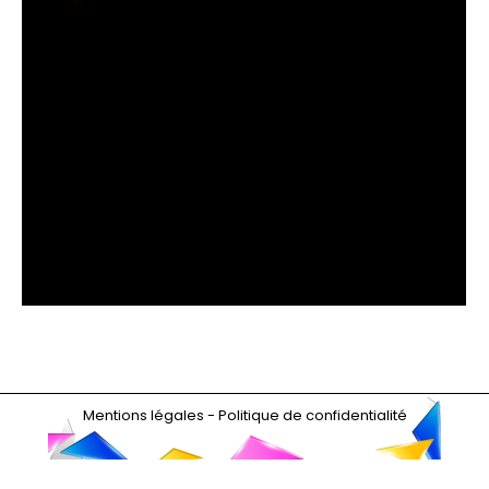
MERCI À TOUS LES CANDIDATS DES
TROPHÉES 2025 !
Actualités 2025
Par
admin9446
8 octobre 2025
Restez connectés pour savoir qui sera finaliste et
sera départagé par le vote du public pendant la
cérémonie de remise des prix, à Cannes, le 27
novembre prochain.
Mentions légales
-
Politique de confidentialité