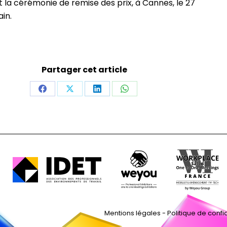
 la cérémonie de remise des prix, à Cannes, le 27
in.
Partager cet article
Share
Share
Share
Share
on
on
on
on
Facebook
X
LinkedIn
WhatsApp
Mentions légales
-
Politique de confid